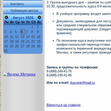
3. Группа выходного дня – занятия по субб
Контакты
15:30,
продолжительность курса 8-9 меся
Публикации центра
В учебную программу входят занят
Август
2026
Документы, необходимые для посту
Пн
Вт
Ср
Чт
Пт
Сб
Вс
или среднем специальном образов
1
2
подтверждающий документ (свидете
3
4
5
6
7
8
9
фамилии).
10
11
12
13
14
15
16
По окончании курса выпускники по
17
18
19
20
21
22
23
профессиональной переподготовке.
24
25
26
27
28
29
30
возможность первичной аккредитац
31
Москвы, а также регулярно провод
Запись в группы по телефонам:
8-(499)-249-41-76
8-(499)-249-41-86
Или по e-mail:
tturcentr@mail.ru
Вернуться на главную