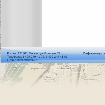
Информацион
Россия, 121165, Москва, ул. Киевская 22
Телефоны: 8-499-249-41-76, 8-499-249-41-86.
E-mail: tturcentr@mail.ru